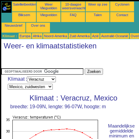
Satellietbeelden
Weer
10-daagse
Weer op zee
Cyclonen
Vliegvelden
weersverwachtingen
Bliksem
Vliegvelden
FAQ
Talen
Contact
Nieuwsbrief
Over ons
Klimaat :
Europa
Afrika
Noord-Amerika
Zuid-Amerika
Azië
Australië-Oceanië
Over
Weer- en klimaatstatistieken
Klimaat :
Klimaat : Veracruz, Mexico
breedte: 19-09N, lengte: 96-07W, hoogte: m
Maandelijkse
gemiddelde
minimum en