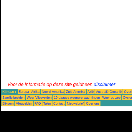
Voor de informatie op deze site geldt een
disclaimer
Klimaat :
Europa
Afrika
Noord-Amerika
Zuid-Amerika
Azië
Australië-Oceanië
Over
Satellietbeelden
Weer Vliegvelden
10-daagse weersverwachtingen
Weer op zee
Cyclo
Bliksem
Vliegvelden
FAQ
Talen
Contact
Nieuwsbrief
Over ons