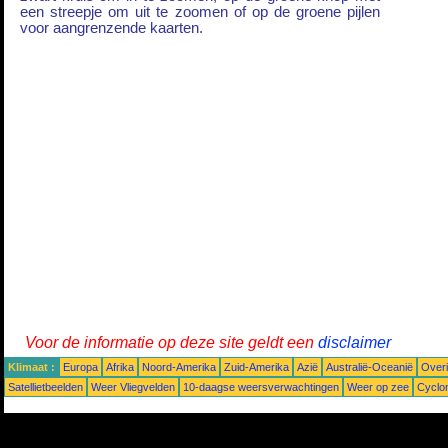
een streepje om uit te zoomen of op de groene pijlen
voor aangrenzende kaarten.
Voor de informatie op deze site geldt een
disclaimer
Klimaat :
Europa
Afrika
Noord-Amerika
Zuid-Amerika
Azië
Australië-Oceanië
Over
Satellietbeelden
Weer Vliegvelden
10-daagse weersverwachtingen
Weer op zee
Cyclo