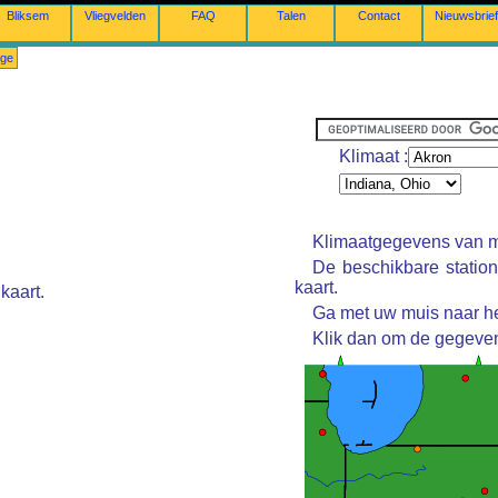
Bliksem
Vliegvelden
FAQ
Talen
Contact
Nieuwsbrief
ige
Klimaat :
Klimaatgegevens van m
De beschikbare statio
kaart.
kaart.
Ga met uw muis naar he
Klik dan om de gegeven