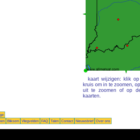
kaart wijzigen: klik 
kruis om in te zoomen, o
uit te zoomen of op d
kaarten.
ige
nen
Bliksem
Vliegvelden
FAQ
Talen
Contact
Nieuwsbrief
Over ons