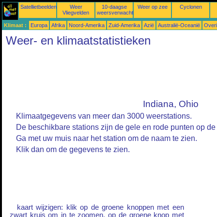
Satellietbeelden
Weer
10-daagse
Weer op zee
Cyclonen
Vliegvelden
weersverwachtingen
Klimaat :
Europa
Afrika
Noord-Amerika
Zuid-Amerika
Azië
Australië-Oceanië
Over
Weer- en klimaatstatistieken
Indiana, Ohio
Klimaatgegevens van meer dan 3000 weerstations.
De beschikbare stations zijn de gele en rode punten op de 
Ga met uw muis naar het station om de naam te zien.
Klik dan om de gegevens te zien.
kaart wijzigen: klik op de groene knoppen met een
zwart kruis om in te zoomen, op de groene knop met