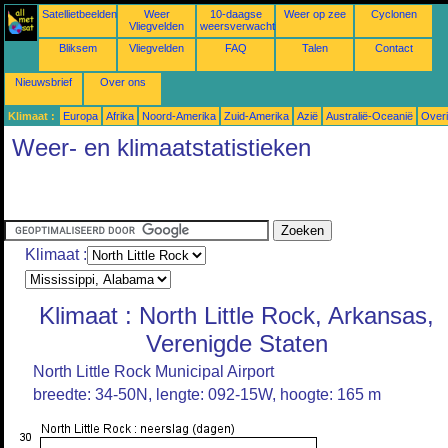
Satellietbeelden
Weer
10-daagse
Weer op zee
Cyclonen
Vliegvelden
weersverwachtingen
Bliksem
Vliegvelden
FAQ
Talen
Contact
Nieuwsbrief
Over ons
Klimaat :
Europa
Afrika
Noord-Amerika
Zuid-Amerika
Azië
Australië-Oceanië
Over
Weer- en klimaatstatistieken
Klimaat :
Klimaat : North Little Rock, Arkansas,
Verenigde Staten
North Little Rock Municipal Airport
breedte: 34-50N, lengte: 092-15W, hoogte: 165 m