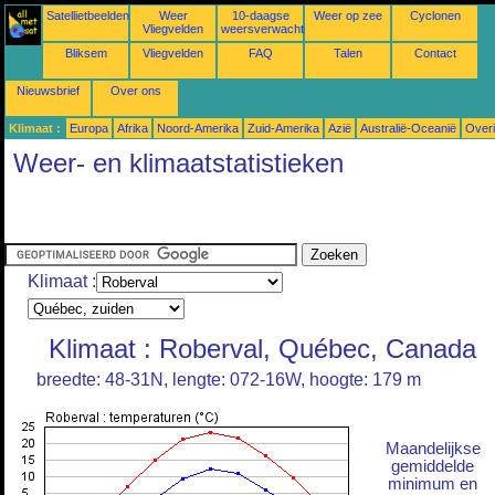
Satellietbeelden
Weer
10-daagse
Weer op zee
Cyclonen
Vliegvelden
weersverwachtingen
Bliksem
Vliegvelden
FAQ
Talen
Contact
Nieuwsbrief
Over ons
Klimaat :
Europa
Afrika
Noord-Amerika
Zuid-Amerika
Azië
Australië-Oceanië
Over
Weer- en klimaatstatistieken
Klimaat :
Klimaat : Roberval, Québec, Canada
breedte: 48-31N, lengte: 072-16W, hoogte: 179 m
Maandelijkse
gemiddelde
minimum en