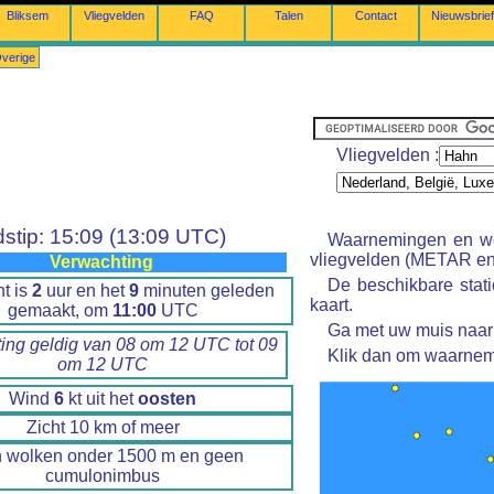
Bliksem
Vliegvelden
FAQ
Talen
Contact
Nieuwsbrief
verige
Vliegvelden :
jdstip: 15:09 (13:09 UTC)
Waarnemingen en we
vliegvelden (METAR en
Verwachting
De beschikbare stat
ht is
2
uur en het
9
minuten geleden
kaart.
gemaakt, om
11:00
UTC
Ga met uw muis naar 
ing geldig van 08 om 12 UTC tot 09
Klik dan om waarnem
om 12 UTC
Wind
6
kt uit het
oosten
Zicht 10 km of meer
 wolken onder 1500 m en geen
cumulonimbus