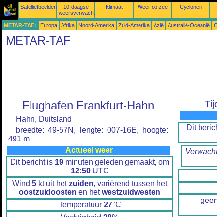
Satellietbeelden
10-daagse
Klimaat
Weer op zee
Cyclonen
weersverwachtingen
METAR-TAF:
Europa
Afrika
Noord-Amerika
Zuid-Amerika
Azië
Australië-Oceanië
O
METAR-TAF
Flughafen Frankfurt-Hahn
Ti
Hahn, Duitsland
Dit beric
breedte: 49-57N, lengte: 007-16E, hoogte:
491 m
Actueel weer
Verwacht
Dit bericht is
19
minuten geleden gemaakt, om
12:50
UTC
Wind
5
kt uit het
zuiden
, variërend tussen het
oostzuidoosten
en het
westzuidwesten
geen
Temperatuur
27
°C