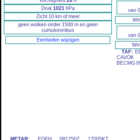
Vochtigheid
28
%
Druk
1021
hPa
van 
Zicht 10 km of meer
Wi
geen wolken onder 1500 m en geen
cumulonimbus
van 
Eenheden wijzigen
Wi
TAF:
ED
CAVOK 
BECMG 09
METAR:
EDFH 081250Z 17005KT