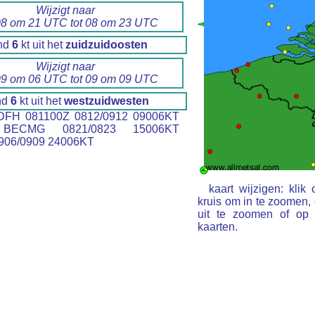
Wijzigt naar
08 om 21 UTC tot 08 om 23 UTC
nd
6
kt uit het
zuidzuidoosten
Wijzigt naar
09 om 06 UTC tot 09 om 09 UTC
nd
6
kt uit het
westzuidwesten
FH 081100Z 0812/0912 09006KT
BECMG 0821/0823 15006KT
06/0909 24006KT
kaart wijzigen: kli
kruis om in te zoomen,
uit te zoomen of op 
kaarten.