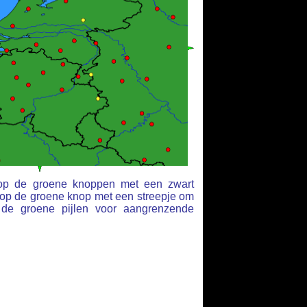
k op de groene knoppen met een zwart
 op de groene knop met een streepje om
de groene pijlen voor aangrenzende