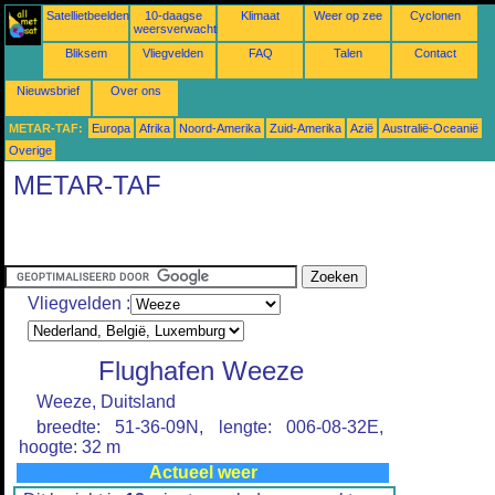
Satellietbeelden
10-daagse
Klimaat
Weer op zee
Cyclonen
weersverwachtingen
Bliksem
Vliegvelden
FAQ
Talen
Contact
Nieuwsbrief
Over ons
METAR-TAF:
Europa
Afrika
Noord-Amerika
Zuid-Amerika
Azië
Australië-Oceanië
Overige
METAR-TAF
Vliegvelden :
Flughafen Weeze
Weeze, Duitsland
breedte: 51-36-09N, lengte: 006-08-32E,
hoogte: 32 m
Actueel weer