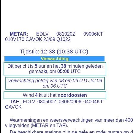
METAR:
EDLV 081020Z 09006KT
010V170 CAVOK 23/09 Q1022
Tijdstip: 12:38 (10:38 UTC)
Verwachting
Dit bericht is
5
uur en het
38
minuten geleden
gemaakt, om
05:00
UTC
Verwachting geldig van 08 om 06 UTC tot 09
om 06 UTC
Wind
4
kt uit het
noordoosten
TAF:
EDLV 080500Z 0806/0906 04004KT
CAVOK
Waarnemingen en weersverwachtingen van meer dan 40
vliegvelden (METAR en TAF).
De beschikbare stations zijn de gele en rode punten op 