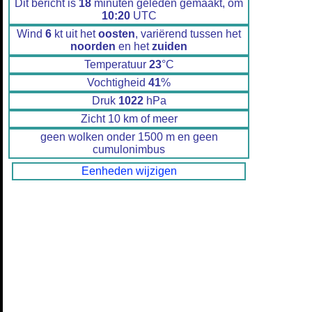
Dit bericht is
18
minuten geleden gemaakt, om
10:20
UTC
Wind
6
kt uit het
oosten
, variërend tussen het
noorden
en het
zuiden
Temperatuur
23
°C
Vochtigheid
41
%
Druk
1022
hPa
Zicht 10 km of meer
geen wolken onder 1500 m en geen
cumulonimbus
Eenheden wijzigen