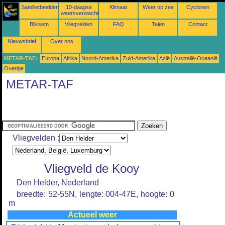
Satellietbeelden
10-daagse
Klimaat
Weer op zee
Cyclonen
weersverwachtingen
Bliksem
Vliegvelden
FAQ
Talen
Contact
Nieuwsbrief
Over ons
METAR-TAF:
Europa
Afrika
Noord-Amerika
Zuid-Amerika
Azië
Australië-Oceanië
Overige
METAR-TAF
Vliegvelden :
Vliegveld de Kooy
Den Helder, Nederland
breedte: 52-55N, lengte: 004-47E, hoogte: 0
m
Actueel weer