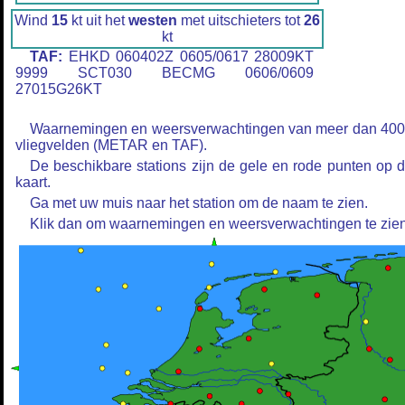
Wind
15
kt uit het
westen
met uitschieters tot
26
kt
TAF:
EHKD 060402Z 0605/0617 28009KT
9999 SCT030 BECMG 0606/0609
27015G26KT
Waarnemingen en weersverwachtingen van meer dan 40
vliegvelden (METAR en TAF).
De beschikbare stations zijn de gele en rode punten op 
kaart.
Ga met uw muis naar het station om de naam te zien.
Klik dan om waarnemingen en weersverwachtingen te zien