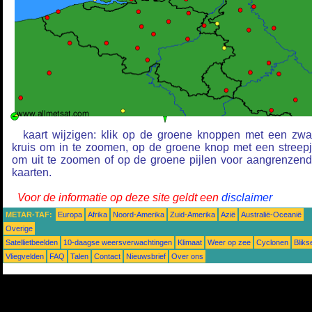
kaart wijzigen: klik op de groene knoppen met een zwa
kruis om in te zoomen, op de groene knop met een streep
om uit te zoomen of op de groene pijlen voor aangrenzen
kaarten.
Voor de informatie op deze site geldt een
disclaimer
METAR-TAF:
Europa
Afrika
Noord-Amerika
Zuid-Amerika
Azië
Australië-Oceanië
Overige
Satellietbeelden
10-daagse weersverwachtingen
Klimaat
Weer op zee
Cyclonen
Blik
Vliegvelden
FAQ
Talen
Contact
Nieuwsbrief
Over ons