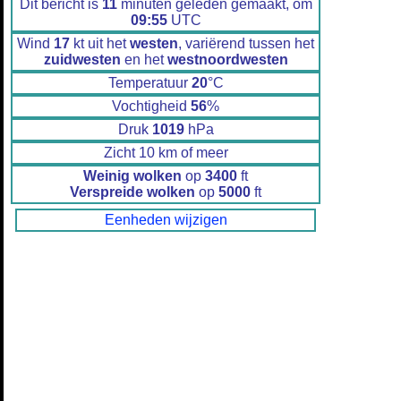
Dit bericht is
11
minuten geleden gemaakt, om
09:55
UTC
Wind
17
kt uit het
westen
, variërend tussen het
zuidwesten
en het
westnoordwesten
Temperatuur
20
°C
Vochtigheid
56
%
Druk
1019
hPa
Zicht 10 km of meer
Weinig wolken
op
3400
ft
Verspreide wolken
op
5000
ft
Eenheden wijzigen