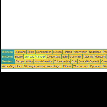
Bliksem:
Duitsland
België
Denemarken
Europa
Finland
Noorwegen
Nederland
Pol
Bliksem:
Spanje
animatie Frankrijk
Zwitserland
Italië
Oostenrijk
Tsjechië
Hongarije
Beelden :
Europa
Afrika
Noord-Amerika
Zuid-Amerika
Azië
Australië-Oceanië
Over
Weer Vliegvelden
10-daagse weersverwachtingen
Klimaat
Weer op zee
Cyclonen
Bli