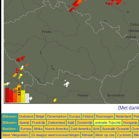
(Met dan
Bliksem:
Duitsland
België
Denemarken
Europa
Finland
Noorwegen
Nederland
Pol
Bliksem:
Spanje
Frankrijk
Zwitserland
Italië
Oostenrijk
animatie Tsjechië
Hongarije
Beelden :
Europa
Afrika
Noord-Amerika
Zuid-Amerika
Azië
Australië-Oceanië
Over
Weer Vliegvelden
10-daagse weersverwachtingen
Klimaat
Weer op zee
Cyclonen
Bli