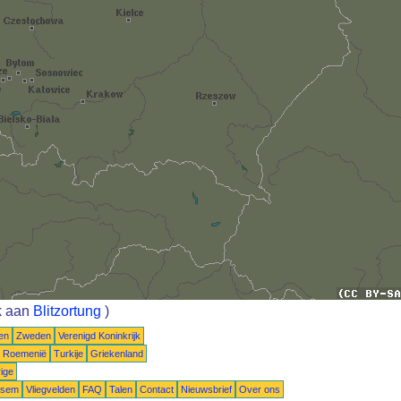
k aan
Blitzortung
)
en
Zweden
Verenigd Koninkrijk
Roemenië
Turkije
Griekenland
ige
ksem
Vliegvelden
FAQ
Talen
Contact
Nieuwsbrief
Over ons