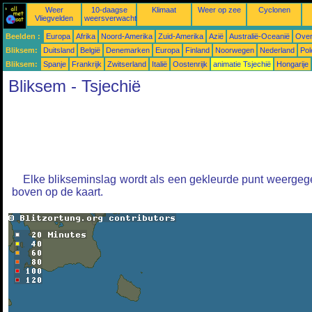
Weer
10-daagse
Klimaat
Weer op zee
Cyclonen
Vliegvelden
weersverwachtingen
Beelden :
Europa
Afrika
Noord-Amerika
Zuid-Amerika
Azië
Australië-Oceanië
Over
Bliksem:
Duitsland
België
Denemarken
Europa
Finland
Noorwegen
Nederland
Pol
Bliksem:
Spanje
Frankrijk
Zwitserland
Italië
Oostenrijk
animatie Tsjechië
Hongarije
Bliksem - Tsjechië
Elke blikseminslag wordt als een gekleurde punt weergege
boven op de kaart.