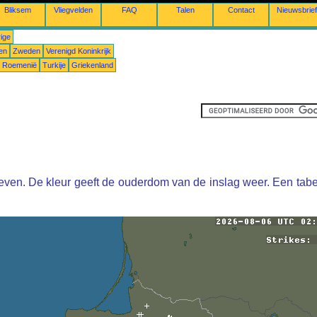
Bliksem
Vliegvelden
FAQ
Talen
Contact
Nieuwsbrief
ige
en
Zweden
Verenigd Koninkrijk
Roemenië
Turkije
Griekenland
ven. De kleur geeft de ouderdom van de inslag weer. Een tabe