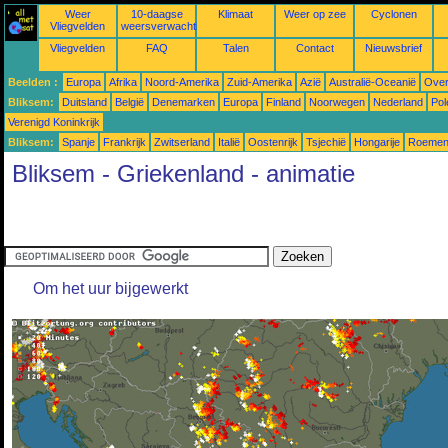
Weer
10-daagse
Klimaat
Weer op zee
Cyclonen
Vliegvelden
weersverwachtingen
Vliegvelden
FAQ
Talen
Contact
Nieuwsbrief
Beelden :
Europa
Afrika
Noord-Amerika
Zuid-Amerika
Azië
Australië-Oceanië
Over
Bliksem:
Duitsland
België
Denemarken
Europa
Finland
Noorwegen
Nederland
Pol
Verenigd Koninkrijk
Bliksem:
Spanje
Frankrijk
Zwitserland
Italië
Oostenrijk
Tsjechië
Hongarije
Roemen
Bliksem - Griekenland - animatie
Om het uur bijgewerkt