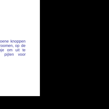
groene knoppen
 zoomen, op de
pje om uit te
pijlen voor