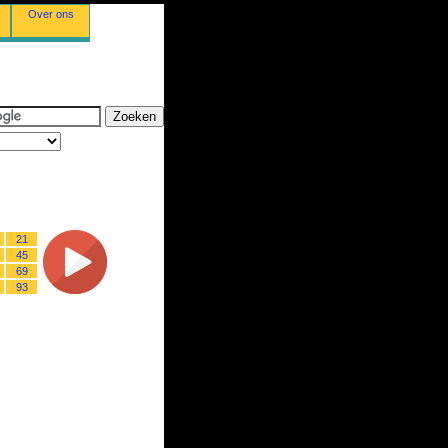
Over ons
21
45
69
93