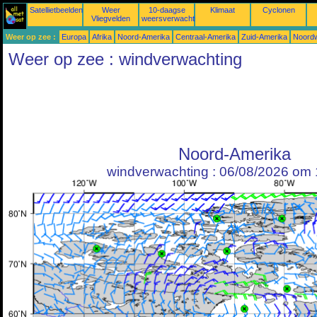
Satellietbeelden
Weer
10-daagse
Klimaat
Cyclonen
Vliegvelden
weersverwachtingen
Weer op zee :
Europa
Afrika
Noord-Amerika
Centraal-Amerika
Zuid-Amerika
Noordw
Weer op zee : windverwachting
Noord-Amerika
windverwachting : 06/08/2026 om