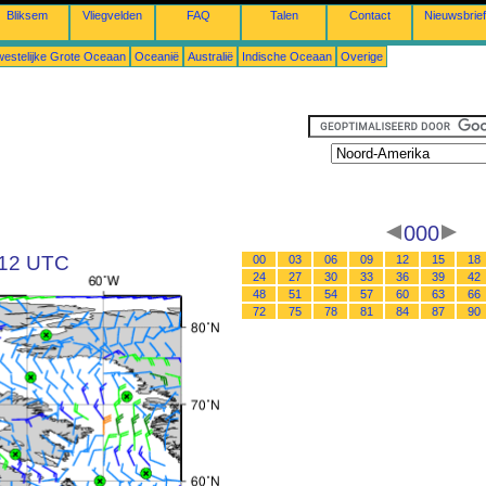
Bliksem
Vliegvelden
FAQ
Talen
Contact
Nieuwsbrief
estelijke Grote Oceaan
Oceanië
Australië
Indische Oceaan
Overige
000
 12 UTC
00
03
06
09
12
15
18
24
27
30
33
36
39
42
48
51
54
57
60
63
66
72
75
78
81
84
87
90