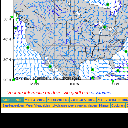
Voor de informatie op deze site geldt een
disclaimer
Weer op zee :
Europa
Afrika
Noord-Amerika
Centraal-Amerika
Zuid-Amerika
Noordw
Satellietbeelden
Weer Vliegvelden
10-daagse weersverwachtingen
Klimaat
Cyclonen