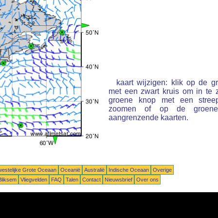
kaart wijzigen: klik op de 
met een zwart kruis om in te
groene knop met een stree
zoomen of op de groene 
aangrenzende kaarten.
estelijke Grote Oceaan
Oceanië
Australië
Indische Oceaan
Overige
Bliksem
Vliegvelden
FAQ
Talen
Contact
Nieuwsbrief
Over ons