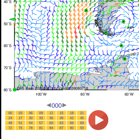
000
00
03
06
09
12
15
18
21
24
27
30
33
36
39
42
45
48
51
54
57
60
63
66
69
72
75
78
81
84
87
90
93