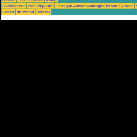
Satellietbeelden
Weer Vliegvelden
10-daagse weersverwachtingen
Klimaat
Cyclonen
Contact
Nieuwsbrief
Over ons