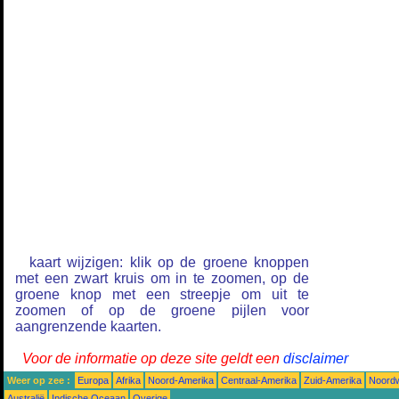
kaart wijzigen: klik op de groene knoppen
met een zwart kruis om in te zoomen, op de
groene knop met een streepje om uit te
zoomen of op de groene pijlen voor
aangrenzende kaarten.
Voor de informatie op deze site geldt een
disclaimer
Weer op zee :
Europa
Afrika
Noord-Amerika
Centraal-Amerika
Zuid-Amerika
Noordw
Australië
Indische Oceaan
Overige