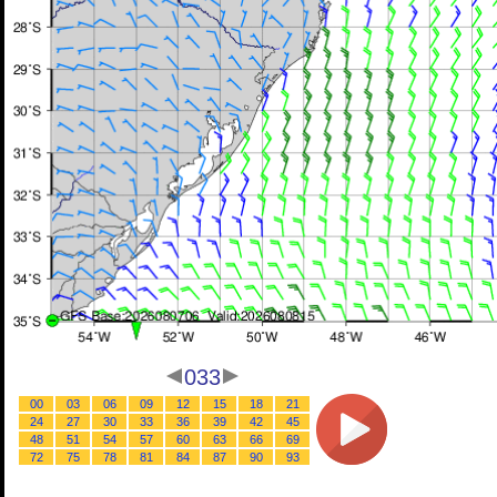
033
00
03
06
09
12
15
18
21
24
27
30
33
36
39
42
45
48
51
54
57
60
63
66
69
72
75
78
81
84
87
90
93