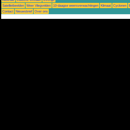
Satellietbeelden
Weer Vliegvelden
10-daagse weersverwachtingen
Klimaat
Cyclonen
Contact
Nieuwsbrief
Over ons