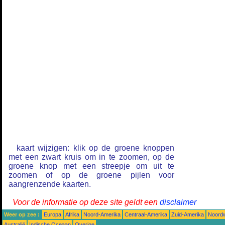
kaart wijzigen: klik op de groene knoppen
met een zwart kruis om in te zoomen, op de
groene knop met een streepje om uit te
zoomen of op de groene pijlen voor
aangrenzende kaarten.
Voor de informatie op deze site geldt een
disclaimer
Weer op zee :
Europa
Afrika
Noord-Amerika
Centraal-Amerika
Zuid-Amerika
Noordw
Australië
Indische Oceaan
Overige