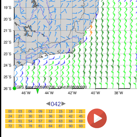
042
00
03
06
09
12
15
18
21
24
27
30
33
36
39
42
45
48
51
54
57
60
63
66
69
72
75
78
81
84
87
90
93