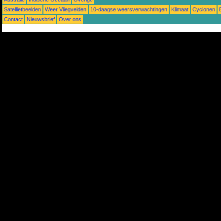
Satellietbeelden
Weer Vliegvelden
10-daagse weersverwachtingen
Klimaat
Cyclonen
Contact
Nieuwsbrief
Over ons