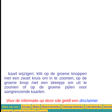
kaart wijzigen: klik op de groene knoppen
met een zwart kruis om in te zoomen, op de
groene knop met een streepje om uit te
zoomen of op de groene pijlen voor
aangrenzende kaarten.
Voor de informatie op deze site geldt een
disclaimer
Weer op zee :
Europa
Afrika
Noord-Amerika
Centraal-Amerika
Zuid-Amerika
Noordw
Australië
Indische Oceaan
Overige