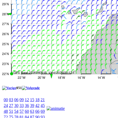
051
00
03
06
09
12
15
18
21
24
27
30
33
36
39
42
45
48
51
54
57
60
63
66
69
72
75
78
81
84
87
90
93