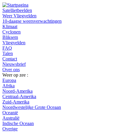
Satellietbeelden
Weer Vliegvelden
10-daagse weersverwachtingen
Klimaat
Cyclonen
Bliksem
Vliegvelden
FAQ
Talen
Contact
Nieuwsbrief
Over ons
Weer op zee :
Europa
Afrika
Noord-Amerika
Centraal-Amerika
Zuid-Amerika
Noordwestelijke Grote Oceaan
Oceanië
Australië
Indische Oceaan
Overige