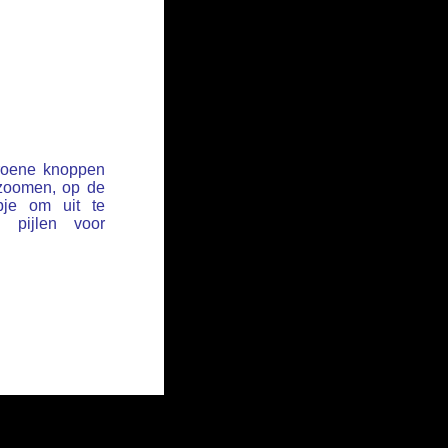
groene knoppen
 zoomen, op de
pje om uit te
pijlen voor