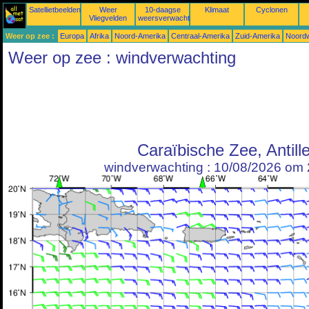
Satellietbeelden
Weer
10-daagse
Klimaat
Cyclonen
Vliegvelden
weersverwachtingen
Weer op zee :
Europa
Afrika
Noord-Amerika
Centraal-Amerika
Zuid-Amerika
Noordw
Weer op zee : windverwachting
Caraïbische Zee, Antill
windverwachting : 10/08/2026 om