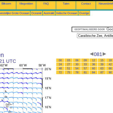
Bliksem
Vliegvelden
FAQ
Talen
Contact
Nieuwsbrief
estelijke Grote Oceaan
Oceanië
Australië
Indische Oceaan
Overige
en
081
 21 UTC
00
03
06
09
12
15
18
24
27
30
33
36
39
42
48
51
54
57
60
63
66
72
75
78
81
84
87
90