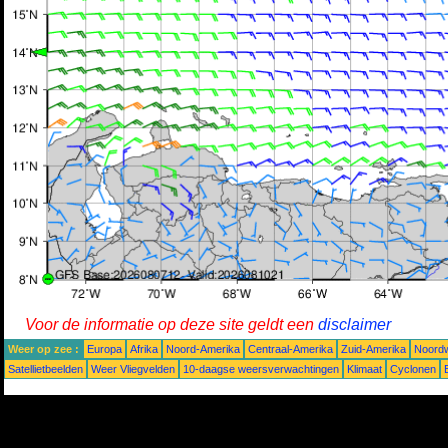
Voor de informatie op deze site geldt een
disclaimer
Weer op zee :
Europa
Afrika
Noord-Amerika
Centraal-Amerika
Zuid-Amerika
Noordw
Satellietbeelden
Weer Vliegvelden
10-daagse weersverwachtingen
Klimaat
Cyclonen