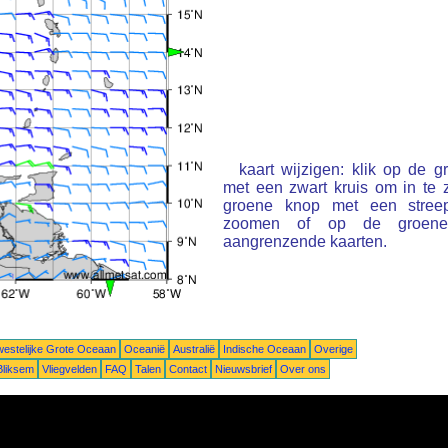
kaart wijzigen: klik op de 
met een zwart kruis om in te
groene knop met een stree
zoomen of op de groene 
aangrenzende kaarten.
estelijke Grote Oceaan
Oceanië
Australië
Indische Oceaan
Overige
Bliksem
Vliegvelden
FAQ
Talen
Contact
Nieuwsbrief
Over ons