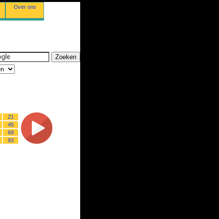
Over ons
21
45
69
93