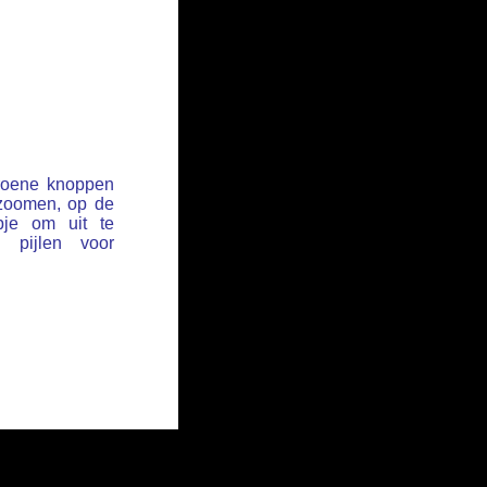
groene knoppen
 zoomen, op de
pje om uit te
pijlen voor