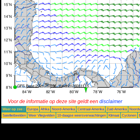
Voor de informatie op deze site geldt een
disclaimer
Weer op zee :
Europa
Afrika
Noord-Amerika
Centraal-Amerika
Zuid-Amerika
Noordw
Satellietbeelden
Weer Vliegvelden
10-daagse weersverwachtingen
Klimaat
Cyclonen