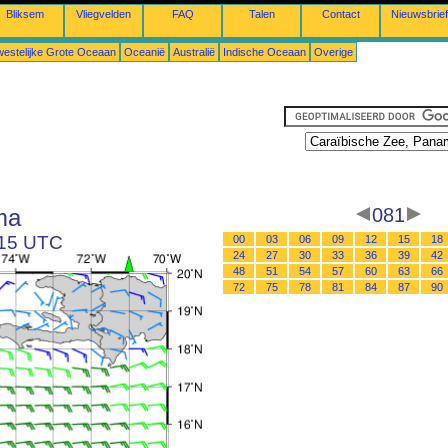
Bliksem
Vliegvelden
FAQ
Talen
Contact
Nieuwsbrief
estelijke Grote Oceaan
Oceanië
Australië
Indische Oceaan
Overige
ma
081
 15 UTC
00
03
06
09
12
15
18
24
27
30
33
36
39
42
48
51
54
57
60
63
66
72
75
78
81
84
87
90