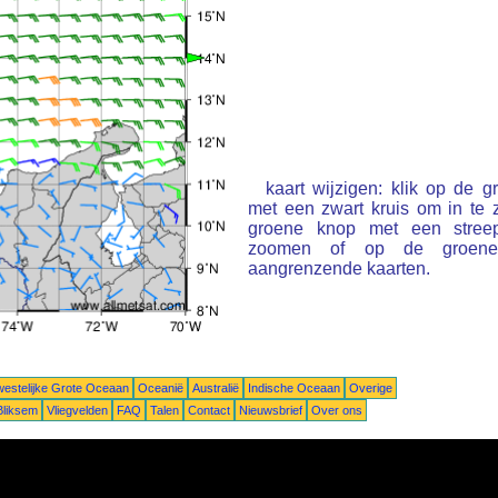
kaart wijzigen: klik op de 
met een zwart kruis om in te
groene knop met een stree
zoomen of op de groene 
aangrenzende kaarten.
estelijke Grote Oceaan
Oceanië
Australië
Indische Oceaan
Overige
Bliksem
Vliegvelden
FAQ
Talen
Contact
Nieuwsbrief
Over ons