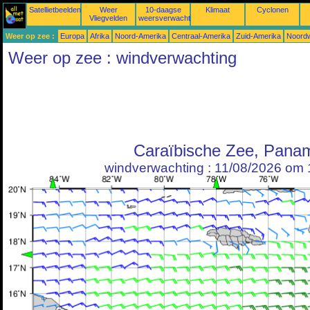
Satellietbeelden
Weer
10-daagse
Klimaat
Cyclonen
Vliegvelden
weersverwachtingen
Weer op zee :
Europa
Afrika
Noord-Amerika
Centraal-Amerika
Zuid-Amerika
Noordw
Weer op zee : windverwachting
Caraïbische Zee, Pana
windverwachting : 11/08/2026 om