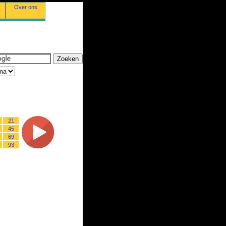
Over ons
21
45
69
93