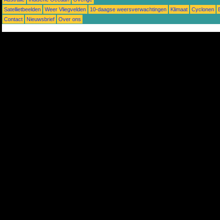
Satellietbeelden
Weer Vliegvelden
10-daagse weersverwachtingen
Klimaat
Cyclonen
Contact
Nieuwsbrief
Over ons