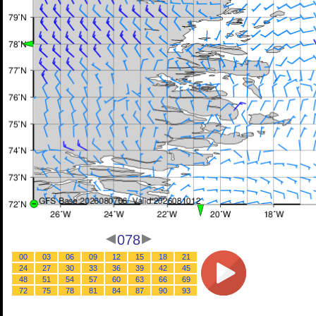
078
00
03
06
09
12
15
18
21
24
27
30
33
36
39
42
45
48
51
54
57
60
63
66
69
72
75
78
81
84
87
90
93