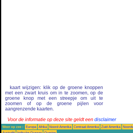
kaart wijzigen: klik op de groene knoppen
met een zwart kruis om in te zoomen, op de
groene knop met een streepje om uit te
zoomen of op de groene pijlen voor
aangrenzende kaarten.
Voor de informatie op deze site geldt een
disclaimer
Weer op zee :
Europa
Afrika
Noord-Amerika
Centraal-Amerika
Zuid-Amerika
Noordw
Australië
Indische Oceaan
Overige