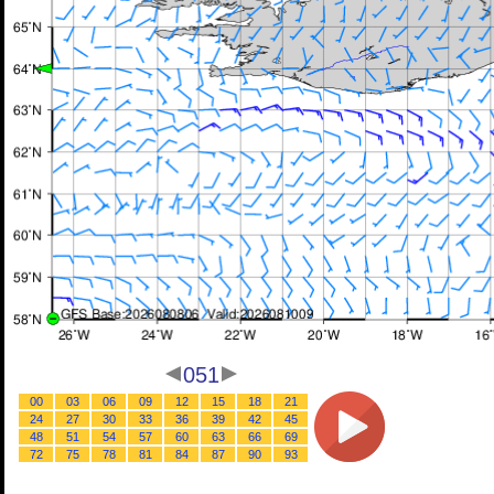
051
00
03
06
09
12
15
18
21
24
27
30
33
36
39
42
45
48
51
54
57
60
63
66
69
72
75
78
81
84
87
90
93