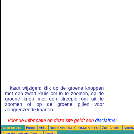
kaart wijzigen: klik op de groene knoppen
met een zwart kruis om in te zoomen, op de
groene knop met een streepje om uit te
zoomen of op de groene pijlen voor
aangrenzende kaarten.
Voor de informatie op deze site geldt een
disclaimer
Weer op zee :
Europa
Afrika
Noord-Amerika
Centraal-Amerika
Zuid-Amerika
Noordw
Australië
Indische Oceaan
Overige