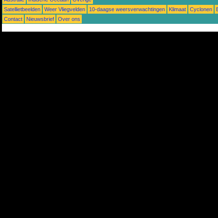
Satellietbeelden
Weer Vliegvelden
10-daagse weersverwachtingen
Klimaat
Cyclonen
Contact
Nieuwsbrief
Over ons