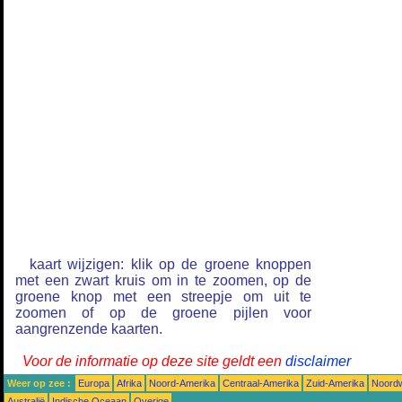
kaart wijzigen: klik op de groene knoppen
met een zwart kruis om in te zoomen, op de
groene knop met een streepje om uit te
zoomen of op de groene pijlen voor
aangrenzende kaarten.
Voor de informatie op deze site geldt een
disclaimer
Weer op zee :
Europa
Afrika
Noord-Amerika
Centraal-Amerika
Zuid-Amerika
Noordw
Australië
Indische Oceaan
Overige