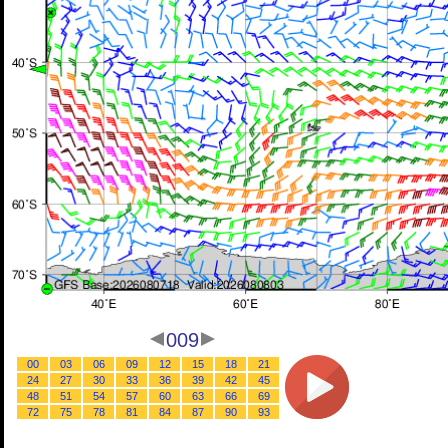
009
00
03
06
09
12
15
18
21
24
27
30
33
36
39
42
45
48
51
54
57
60
63
66
69
72
75
78
81
84
87
90
93