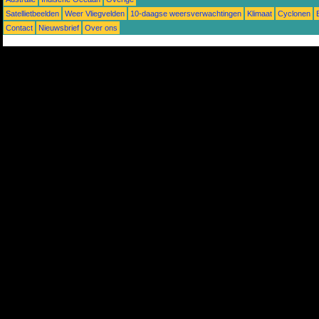
Satellietbeelden
Weer Vliegvelden
10-daagse weersverwachtingen
Klimaat
Cyclonen
Contact
Nieuwsbrief
Over ons