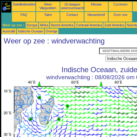
Satellietbeelden
Weer
10-daagse
Klimaat
Cyclonen
Vliegvelden
weersverwachtingen
FAQ
Talen
Contact
Nieuwsbrief
Over ons
Weer op zee :
Europa
Afrika
Noord-Amerika
Centraal-Amerika
Zuid-Amerika
Noordw
Australië
Indische Oceaan
Overige
Weer op zee : windverwachting
Indische Oceaan, zuid
windverwachting : 08/08/2026 om