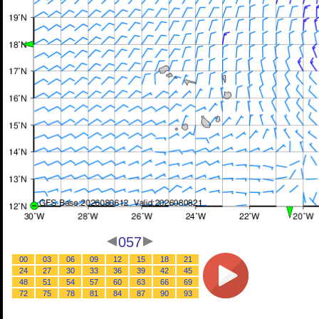
057
00
03
06
09
12
15
18
21
24
27
30
33
36
39
42
45
48
51
54
57
60
63
66
69
72
75
78
81
84
87
90
93