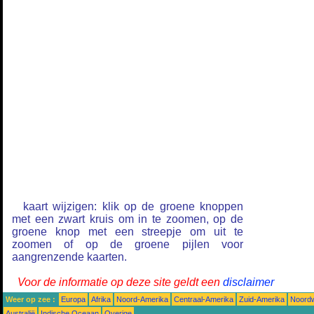
kaart wijzigen: klik op de groene knoppen
met een zwart kruis om in te zoomen, op de
groene knop met een streepje om uit te
zoomen of op de groene pijlen voor
aangrenzende kaarten.
Voor de informatie op deze site geldt een
disclaimer
Weer op zee :
Europa
Afrika
Noord-Amerika
Centraal-Amerika
Zuid-Amerika
Noordw
Australië
Indische Oceaan
Overige