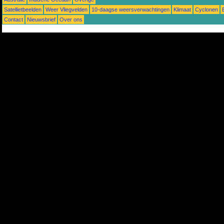
Satellietbeelden
Weer Vliegvelden
10-daagse weersverwachtingen
Klimaat
Cyclonen
Contact
Nieuwsbrief
Over ons