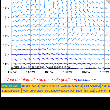
Voor de informatie op deze site geldt een
disclaimer
Weer op zee :
Europa
Afrika
Noord-Amerika
Centraal-Amerika
Zuid-Amerika
Noordw
Satellietbeelden
Weer Vliegvelden
10-daagse weersverwachtingen
Klimaat
Cyclonen