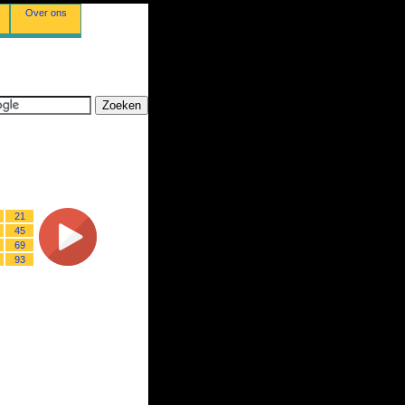
Over ons
21
45
69
93