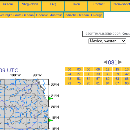
Bliksem
Vliegvelden
FAQ
Talen
Contact
Nieuwsbrief
estelijke Grote Oceaan
Oceanië
Australië
Indische Oceaan
Overige
081
 09 UTC
00
03
06
09
12
15
18
24
27
30
33
36
39
42
48
51
54
57
60
63
66
72
75
78
81
84
87
90