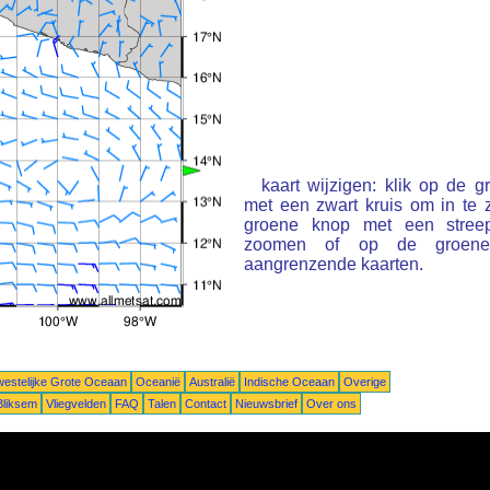
kaart wijzigen: klik op de 
met een zwart kruis om in te
groene knop met een stree
zoomen of op de groene 
aangrenzende kaarten.
estelijke Grote Oceaan
Oceanië
Australië
Indische Oceaan
Overige
Bliksem
Vliegvelden
FAQ
Talen
Contact
Nieuwsbrief
Over ons