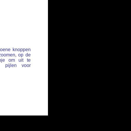
groene knoppen
 zoomen, op de
pje om uit te
pijlen voor