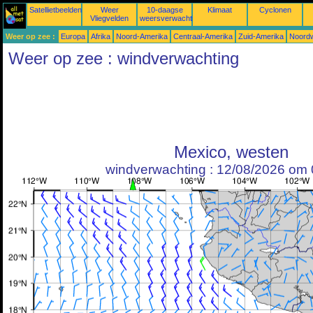
Satellietbeelden
Weer
10-daagse
Klimaat
Cyclonen
Vliegvelden
weersverwachtingen
Weer op zee :
Europa
Afrika
Noord-Amerika
Centraal-Amerika
Zuid-Amerika
Noordw
Weer op zee : windverwachting
Mexico, westen
windverwachting : 12/08/2026 om