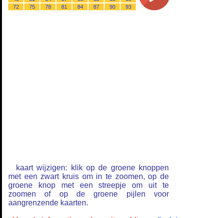
72
75
78
81
84
87
90
93
kaart wijzigen: klik op de groene knoppen
met een zwart kruis om in te zoomen, op de
groene knop met een streepje om uit te
zoomen of op de groene pijlen voor
aangrenzende kaarten.