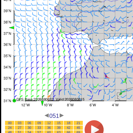
051
00
03
06
09
12
15
18
21
24
27
30
33
36
39
42
45
48
51
54
57
60
63
66
69