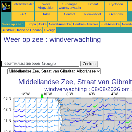
Satellietbeelden
Weer
10-daagse
Klimaat
Cyclonen
Vliegvelden
weersverwachtingen
FAQ
Talen
Contact
Nieuwsbrief
Over ons
Weer op zee :
Europa
Afrika
Noord-Amerika
Centraal-Amerika
Zuid-Amerika
Noordw
Australië
Indische Oceaan
Overige
Weer op zee : windverwachting
Middellandse Zee, Straat van Gibral
windverwachting : 08/08/2026 om