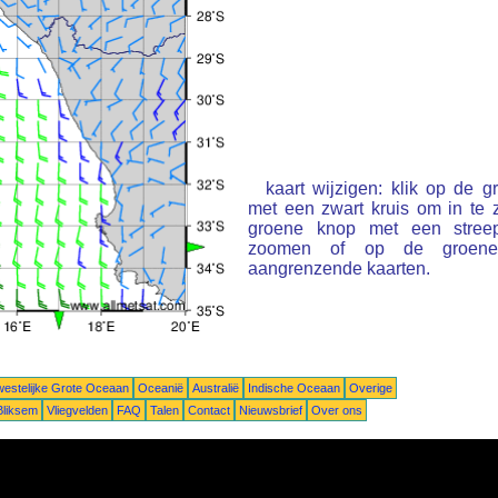
kaart wijzigen: klik op de 
met een zwart kruis om in te
groene knop met een stree
zoomen of op de groene 
aangrenzende kaarten.
estelijke Grote Oceaan
Oceanië
Australië
Indische Oceaan
Overige
Bliksem
Vliegvelden
FAQ
Talen
Contact
Nieuwsbrief
Over ons