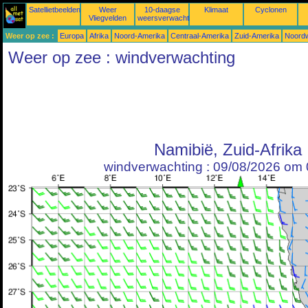
Satellietbeelden
Weer
10-daagse
Klimaat
Cyclonen
Vliegvelden
weersverwachtingen
Weer op zee :
Europa
Afrika
Noord-Amerika
Centraal-Amerika
Zuid-Amerika
Noordw
Weer op zee : windverwachting
Namibië, Zuid-Afrika
windverwachting : 09/08/2026 om