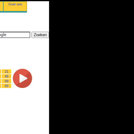
Over ons
21
45
69
93