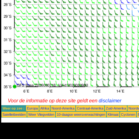
Voor de informatie op deze site geldt een
disclaimer
Weer op zee :
Europa
Afrika
Noord-Amerika
Centraal-Amerika
Zuid-Amerika
Noordw
Satellietbeelden
Weer Vliegvelden
10-daagse weersverwachtingen
Klimaat
Cyclonen