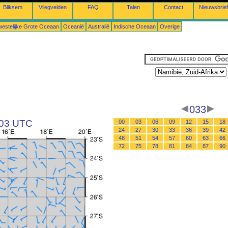
Bliksem
Vliegvelden
FAQ
Talen
Contact
Nieuwsbrief
estelijke Grote Oceaan
Oceanië
Australië
Indische Oceaan
Overige
033
 03 UTC
00
03
06
09
12
15
18
24
27
30
33
36
39
42
48
51
54
57
60
63
66
72
75
78
81
84
87
90