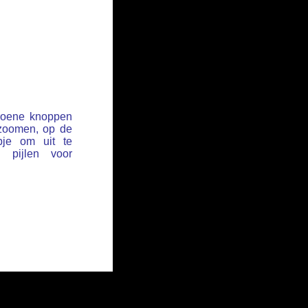
groene knoppen
 zoomen, op de
pje om uit te
pijlen voor