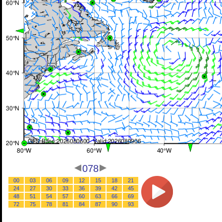
078
00
03
06
09
12
15
18
21
24
27
30
33
36
39
42
45
48
51
54
57
60
63
66
69
72
75
78
81
84
87
90
93