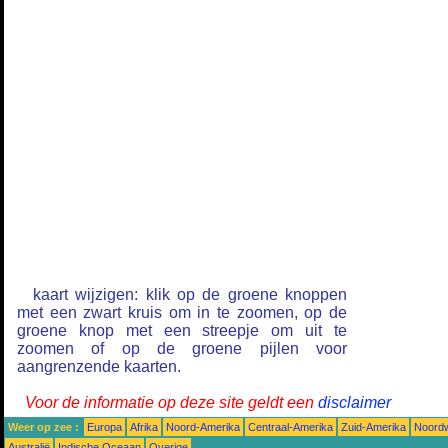
kaart wijzigen: klik op de groene knoppen
met een zwart kruis om in te zoomen, op de
groene knop met een streepje om uit te
zoomen of op de groene pijlen voor
aangrenzende kaarten.
Voor de informatie op deze site geldt een
disclaimer
Weer op zee :
Europa
Afrika
Noord-Amerika
Centraal-Amerika
Zuid-Amerika
Noordw
Australië
Indische Oceaan
Overige