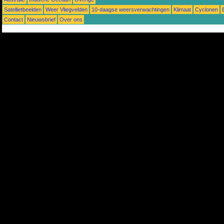
Satellietbeelden
Weer Vliegvelden
10-daagse weersverwachtingen
Klimaat
Cyclonen
Contact
Nieuwsbrief
Over ons