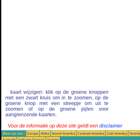
kaart wijzigen: klik op de groene knoppen
met een zwart kruis om in te zoomen, op de
groene knop met een streepje om uit te
zoomen of op de groene pijlen voor
aangrenzende kaarten.
Voor de informatie op deze site geldt een
disclaimer
Weer op zee :
Europa
Afrika
Noord-Amerika
Centraal-Amerika
Zuid-Amerika
Noordw
Australië
Indische Oceaan
Overige