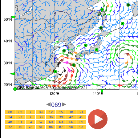
069
00
03
06
09
12
15
18
21
24
27
30
33
36
39
42
45
48
51
54
57
60
63
66
69
72
75
78
81
84
87
90
93