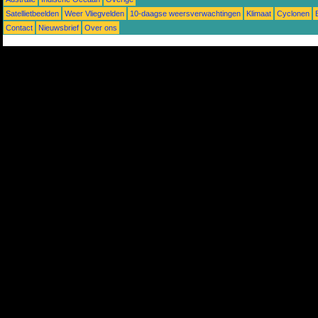
Satellietbeelden
Weer Vliegvelden
10-daagse weersverwachtingen
Klimaat
Cyclonen
Contact
Nieuwsbrief
Over ons