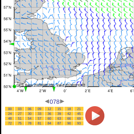
078
00
03
06
09
12
15
18
21
24
27
30
33
36
39
42
45
48
51
54
57
60
63
66
69
72
75
78
81
84
87
90
93