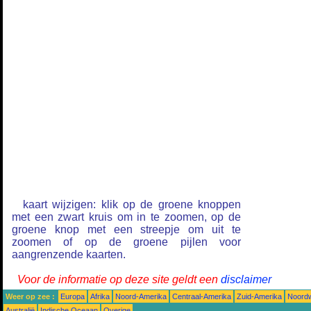
kaart wijzigen: klik op de groene knoppen
met een zwart kruis om in te zoomen, op de
groene knop met een streepje om uit te
zoomen of op de groene pijlen voor
aangrenzende kaarten.
Voor de informatie op deze site geldt een
disclaimer
Weer op zee :
Europa
Afrika
Noord-Amerika
Centraal-Amerika
Zuid-Amerika
Noordw
Australië
Indische Oceaan
Overige