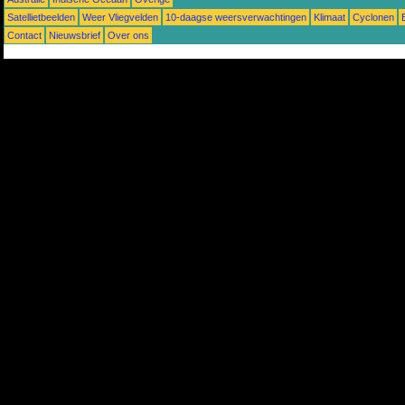
Satellietbeelden
Weer Vliegvelden
10-daagse weersverwachtingen
Klimaat
Cyclonen
Contact
Nieuwsbrief
Over ons