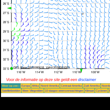
Voor de informatie op deze site geldt een
disclaimer
Weer op zee :
Europa
Afrika
Noord-Amerika
Centraal-Amerika
Zuid-Amerika
Noordw
Satellietbeelden
Weer Vliegvelden
10-daagse weersverwachtingen
Klimaat
Cyclonen