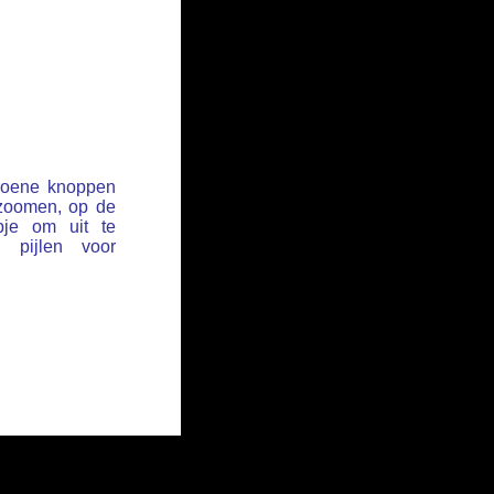
groene knoppen
 zoomen, op de
pje om uit te
pijlen voor