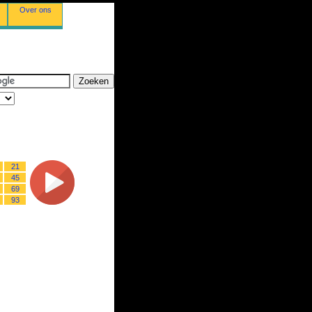
Over ons
21
45
69
93