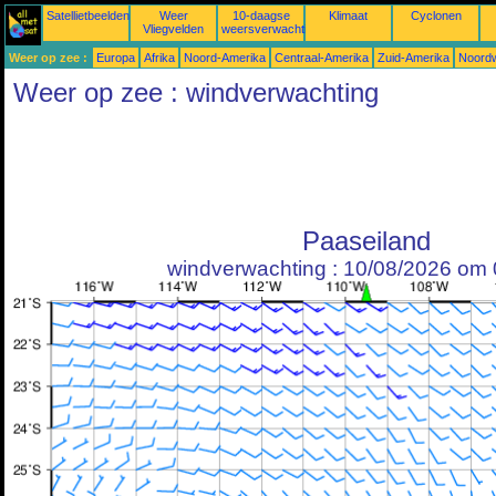
Satellietbeelden
Weer
10-daagse
Klimaat
Cyclonen
Vliegvelden
weersverwachtingen
Weer op zee :
Europa
Afrika
Noord-Amerika
Centraal-Amerika
Zuid-Amerika
Noordw
Weer op zee : windverwachting
Paaseiland
windverwachting : 10/08/2026 om