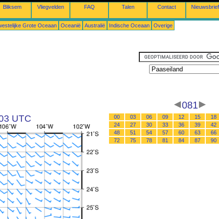
Bliksem
Vliegvelden
FAQ
Talen
Contact
Nieuwsbrief
estelijke Grote Oceaan
Oceanië
Australië
Indische Oceaan
Overige
081
 03 UTC
00
03
06
09
12
15
18
24
27
30
33
36
39
42
48
51
54
57
60
63
66
72
75
78
81
84
87
90