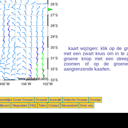
kaart wijzigen: klik op de 
met een zwart kruis om in te
groene knop met een stree
zoomen of op de groene 
aangrenzende kaarten.
estelijke Grote Oceaan
Oceanië
Australië
Indische Oceaan
Overige
Bliksem
Vliegvelden
FAQ
Talen
Contact
Nieuwsbrief
Over ons