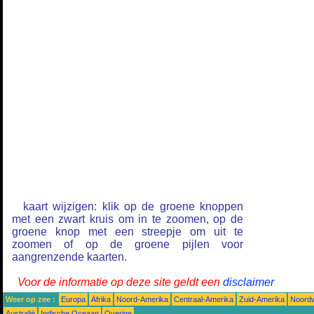
kaart wijzigen: klik op de groene knoppen
met een zwart kruis om in te zoomen, op de
groene knop met een streepje om uit te
zoomen of op de groene pijlen voor
aangrenzende kaarten.
Voor de informatie op deze site geldt een
disclaimer
Weer op zee :
Europa
Afrika
Noord-Amerika
Centraal-Amerika
Zuid-Amerika
Noordw
Australië
Indische Oceaan
Overige