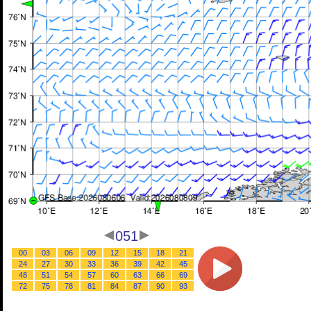
051
00
03
06
09
12
15
18
21
24
27
30
33
36
39
42
45
48
51
54
57
60
63
66
69
72
75
78
81
84
87
90
93