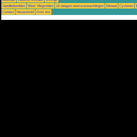
Satellietbeelden
Weer Vliegvelden
10-daagse weersverwachtingen
Klimaat
Cyclonen
Contact
Nieuwsbrief
Over ons