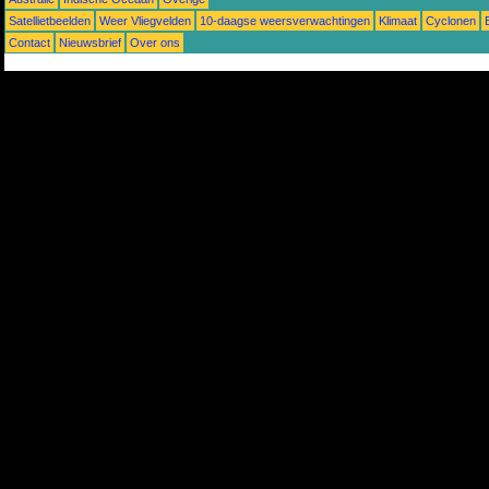
Satellietbeelden
Weer Vliegvelden
10-daagse weersverwachtingen
Klimaat
Cyclonen
Contact
Nieuwsbrief
Over ons