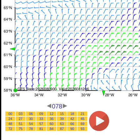
078
00
03
06
09
12
15
18
21
24
27
30
33
36
39
42
45
48
51
54
57
60
63
66
69
72
75
78
81
84
87
90
93