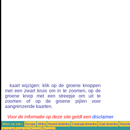
kaart wijzigen: klik op de groene knoppen
met een zwart kruis om in te zoomen, op de
groene knop met een streepje om uit te
zoomen of op de groene pijlen voor
aangrenzende kaarten.
Voor de informatie op deze site geldt een
disclaimer
Weer op zee :
Europa
Afrika
Noord-Amerika
Centraal-Amerika
Zuid-Amerika
Noordw
Australië
Indische Oceaan
Overige