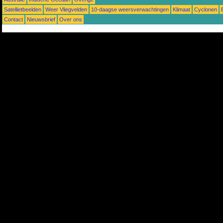
Satellietbeelden
Weer Vliegvelden
10-daagse weersverwachtingen
Klimaat
Cyclonen
Contact
Nieuwsbrief
Over ons