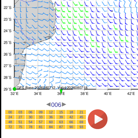
006
00
03
06
09
12
15
18
21
24
27
30
33
36
39
42
45
48
51
54
57
60
63
66
69
72
75
78
81
84
87
90
93