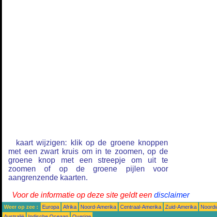
kaart wijzigen: klik op de groene knoppen
met een zwart kruis om in te zoomen, op de
groene knop met een streepje om uit te
zoomen of op de groene pijlen voor
aangrenzende kaarten.
Voor de informatie op deze site geldt een
disclaimer
Weer op zee :
Europa
Afrika
Noord-Amerika
Centraal-Amerika
Zuid-Amerika
Noordw
Australië
Indische Oceaan
Overige