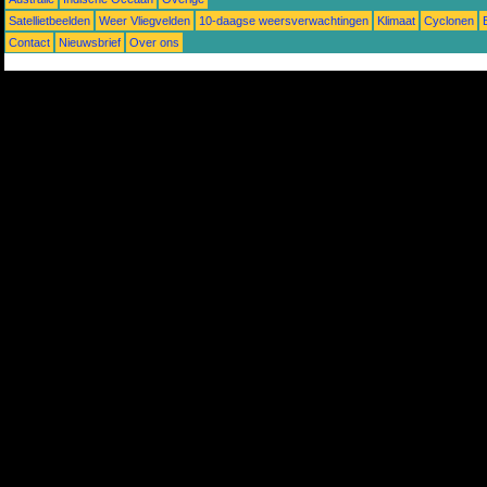
Satellietbeelden
Weer Vliegvelden
10-daagse weersverwachtingen
Klimaat
Cyclonen
Contact
Nieuwsbrief
Over ons