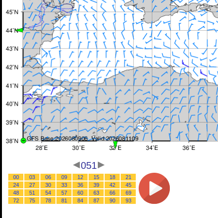
051
00
03
06
09
12
15
18
21
24
27
30
33
36
39
42
45
48
51
54
57
60
63
66
69
72
75
78
81
84
87
90
93