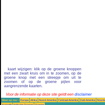
kaart wijzigen: klik op de groene knoppen
met een zwart kruis om in te zoomen, op de
groene knop met een streepje om uit te
zoomen of op de groene pijlen voor
aangrenzende kaarten.
Voor de informatie op deze site geldt een
disclaimer
Weer op zee :
Europa
Afrika
Noord-Amerika
Centraal-Amerika
Zuid-Amerika
Noordw
Australië
Indische Oceaan
Overige