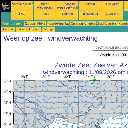
Satellietbeelden
Weer
10-daagse
Klimaat
Cyclonen
Vliegvelden
weersverwachtingen
FAQ
Talen
Contact
Nieuwsbrief
Over ons
Weer op zee :
Europa
Afrika
Noord-Amerika
Centraal-Amerika
Zuid-Amerika
Noordw
Australië
Indische Oceaan
Overige
Weer op zee : windverwachting
Zwarte Zee, Zee van Az
windverwachting : 11/08/2026 om