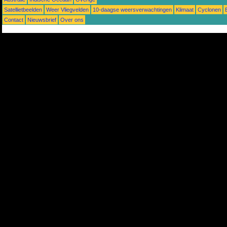
Satellietbeelden
Weer Vliegvelden
10-daagse weersverwachtingen
Klimaat
Cyclonen
Contact
Nieuwsbrief
Over ons