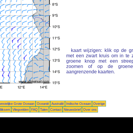
kaart wijzigen: klik op de 
met een zwart kruis om in te
groene knop met een stree
zoomen of op de groene 
aangrenzende kaarten.
estelijke Grote Oceaan
Oceanië
Australië
Indische Oceaan
Overige
Bliksem
Vliegvelden
FAQ
Talen
Contact
Nieuwsbrief
Over ons