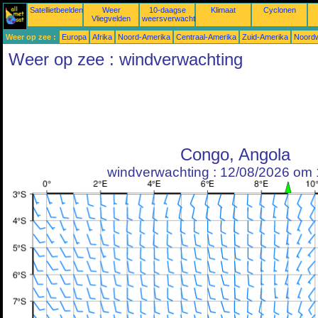
Satellietbeelden
Weer
10-daagse
Klimaat
Cyclonen
Vliegvelden
weersverwachtingen
Weer op zee :
Europa
Afrika
Noord-Amerika
Centraal-Amerika
Zuid-Amerika
Noordw
Weer op zee : windverwachting
Congo, Angola
windverwachting : 12/08/2026 om