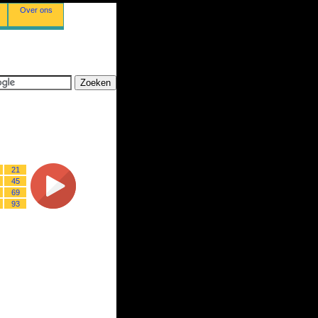
Over ons
21
45
69
93