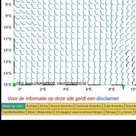
Voor de informatie op deze site geldt een
disclaimer
Weer op zee :
Europa
Afrika
Noord-Amerika
Centraal-Amerika
Zuid-Amerika
Noordw
Satellietbeelden
Weer Vliegvelden
10-daagse weersverwachtingen
Klimaat
Cyclonen