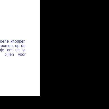
groene knoppen
 zoomen, op de
pje om uit te
pijlen voor