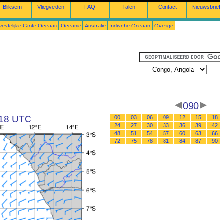
Bliksem
Vliegvelden
FAQ
Talen
Contact
Nieuwsbrief
estelijke Grote Oceaan
Oceanië
Australië
Indische Oceaan
Overige
090
 18 UTC
00
03
06
09
12
15
18
24
27
30
33
36
39
42
48
51
54
57
60
63
66
72
75
78
81
84
87
90