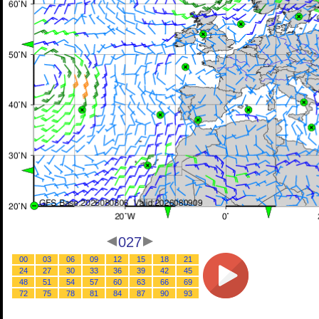
027
00
03
06
09
12
15
18
21
24
27
30
33
36
39
42
45
48
51
54
57
60
63
66
69
72
75
78
81
84
87
90
93