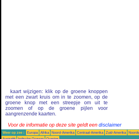
kaart wijzigen: klik op de groene knoppen
met een zwart kruis om in te zoomen, op de
groene knop met een streepje om uit te
zoomen of op de groene pijlen voor
aangrenzende kaarten.
Voor de informatie op deze site geldt een
disclaimer
Weer op zee :
Europa
Afrika
Noord-Amerika
Centraal-Amerika
Zuid-Amerika
Noordw
Australië
Indische Oceaan
Overige