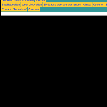
Satellietbeelden
Weer Vliegvelden
10-daagse weersverwachtingen
Klimaat
Cyclonen
Contact
Nieuwsbrief
Over ons