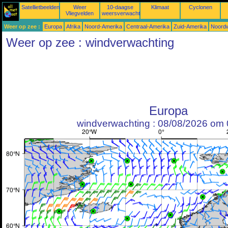
Satellietbeelden
Weer
10-daagse
Klimaat
Cyclonen
Vliegvelden
weersverwachtingen
Weer op zee :
Europa
Afrika
Noord-Amerika
Centraal-Amerika
Zuid-Amerika
Noordw
Weer op zee : windverwachting
Europa
windverwachting : 08/08/2026 om