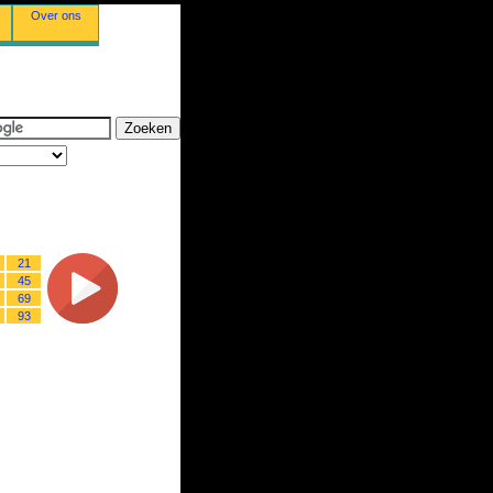
Over ons
21
45
69
93