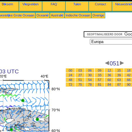
Bliksem
Vliegvelden
FAQ
Talen
Contact
Nieuwsbrief
estelijke Grote Oceaan
Oceanië
Australië
Indische Oceaan
Overige
051
 03 UTC
00
03
06
09
12
15
18
24
27
30
33
36
39
42
48
51
54
57
60
63
66
72
75
78
81
84
87
90