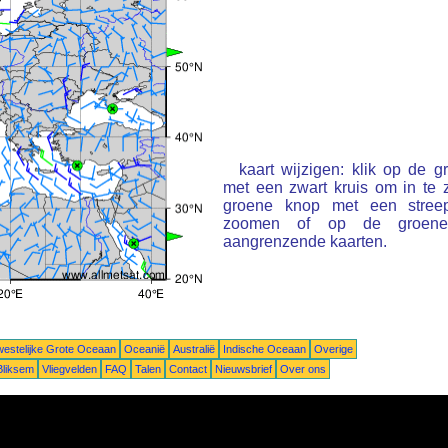
kaart wijzigen: klik op de 
met een zwart kruis om in te
groene knop met een stree
zoomen of op de groene 
aangrenzende kaarten.
estelijke Grote Oceaan
Oceanië
Australië
Indische Oceaan
Overige
Bliksem
Vliegvelden
FAQ
Talen
Contact
Nieuwsbrief
Over ons