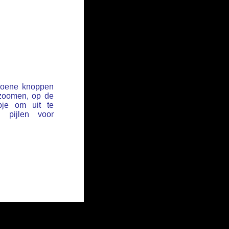
groene knoppen
 zoomen, op de
pje om uit te
pijlen voor