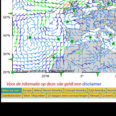
Voor de informatie op deze site geldt een
disclaimer
Weer op zee :
Europa
Afrika
Noord-Amerika
Centraal-Amerika
Zuid-Amerika
Noordw
Satellietbeelden
Weer Vliegvelden
10-daagse weersverwachtingen
Klimaat
Cyclonen