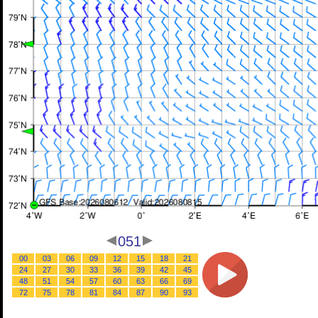
051
00
03
06
09
12
15
18
21
24
27
30
33
36
39
42
45
48
51
54
57
60
63
66
69
72
75
78
81
84
87
90
93