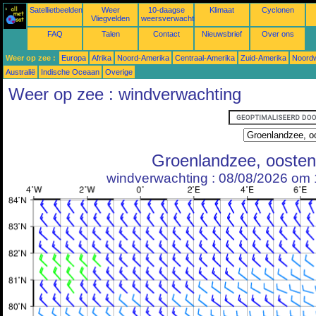
Satellietbeelden
Weer
10-daagse
Klimaat
Cyclonen
Vliegvelden
weersverwachtingen
FAQ
Talen
Contact
Nieuwsbrief
Over ons
Weer op zee :
Europa
Afrika
Noord-Amerika
Centraal-Amerika
Zuid-Amerika
Noordw
Australië
Indische Oceaan
Overige
Weer op zee : windverwachting
Groenlandzee, oosten
windverwachting : 08/08/2026 om