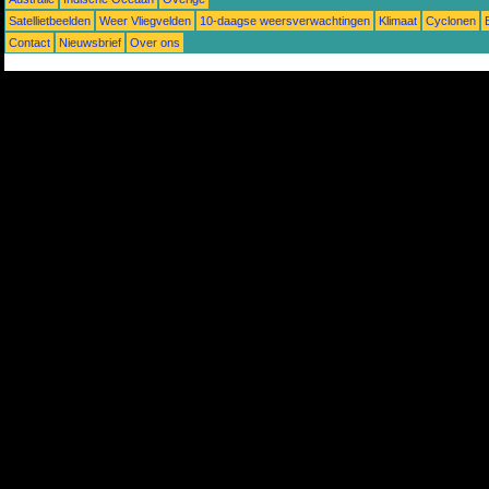
Satellietbeelden
Weer Vliegvelden
10-daagse weersverwachtingen
Klimaat
Cyclonen
Contact
Nieuwsbrief
Over ons