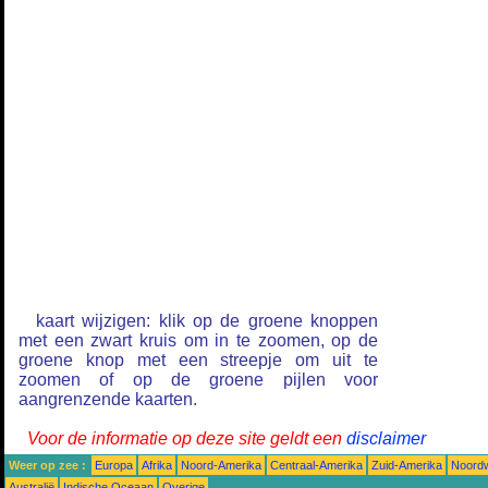
kaart wijzigen: klik op de groene knoppen
met een zwart kruis om in te zoomen, op de
groene knop met een streepje om uit te
zoomen of op de groene pijlen voor
aangrenzende kaarten.
Voor de informatie op deze site geldt een
disclaimer
Weer op zee :
Europa
Afrika
Noord-Amerika
Centraal-Amerika
Zuid-Amerika
Noordw
Australië
Indische Oceaan
Overige