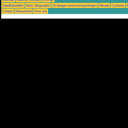
Satellietbeelden
Weer Vliegvelden
10-daagse weersverwachtingen
Klimaat
Cyclonen
Contact
Nieuwsbrief
Over ons