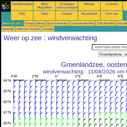
Satellietbeelden
Weer
10-daagse
Klimaat
Cyclonen
Vliegvelden
weersverwachtingen
FAQ
Talen
Contact
Nieuwsbrief
Over ons
Weer op zee :
Europa
Afrika
Noord-Amerika
Centraal-Amerika
Zuid-Amerika
Noordw
Australië
Indische Oceaan
Overige
Weer op zee : windverwachting
Groenlandzee, oosten
windverwachting : 11/08/2026 om