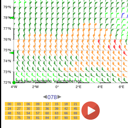
078
00
03
06
09
12
15
18
21
24
27
30
33
36
39
42
45
48
51
54
57
60
63
66
69
72
75
78
81
84
87
90
93