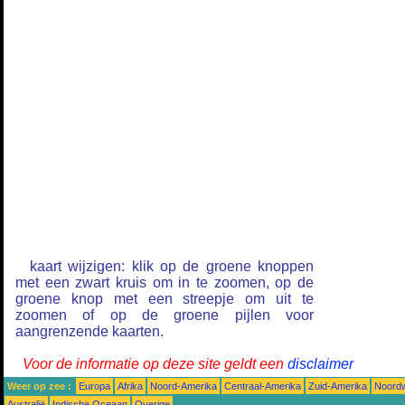
kaart wijzigen: klik op de groene knoppen
met een zwart kruis om in te zoomen, op de
groene knop met een streepje om uit te
zoomen of op de groene pijlen voor
aangrenzende kaarten.
Voor de informatie op deze site geldt een
disclaimer
Weer op zee :
Europa
Afrika
Noord-Amerika
Centraal-Amerika
Zuid-Amerika
Noordw
Australië
Indische Oceaan
Overige