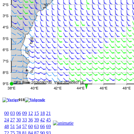
018
00
03
06
09
12
15
18
21
24
27
30
33
36
39
42
45
48
51
54
57
60
63
66
69
72
75
78
81
84
87
90
93