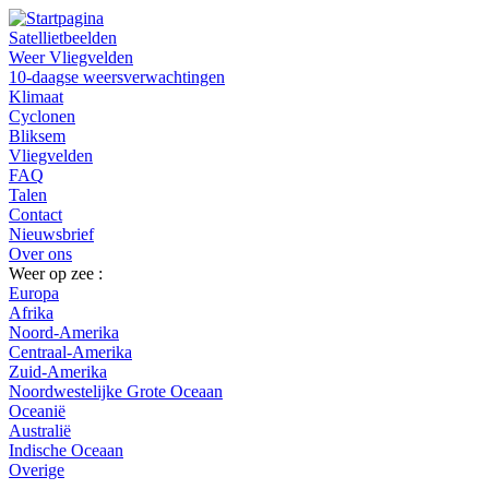
Satellietbeelden
Weer Vliegvelden
10-daagse weersverwachtingen
Klimaat
Cyclonen
Bliksem
Vliegvelden
FAQ
Talen
Contact
Nieuwsbrief
Over ons
Weer op zee :
Europa
Afrika
Noord-Amerika
Centraal-Amerika
Zuid-Amerika
Noordwestelijke Grote Oceaan
Oceanië
Australië
Indische Oceaan
Overige