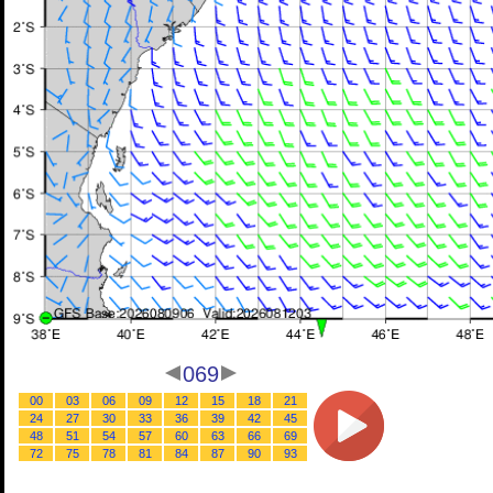
069
00
03
06
09
12
15
18
21
24
27
30
33
36
39
42
45
48
51
54
57
60
63
66
69
72
75
78
81
84
87
90
93