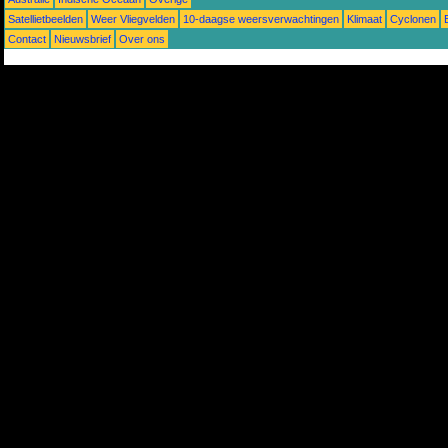
Satellietbeelden
Weer Vliegvelden
10-daagse weersverwachtingen
Klimaat
Cyclonen
Contact
Nieuwsbrief
Over ons