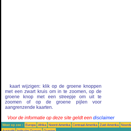
kaart wijzigen: klik op de groene knoppen
met een zwart kruis om in te zoomen, op de
groene knop met een streepje om uit te
zoomen of op de groene pijlen voor
aangrenzende kaarten.
Voor de informatie op deze site geldt een
disclaimer
Weer op zee :
Europa
Afrika
Noord-Amerika
Centraal-Amerika
Zuid-Amerika
Noordw
Australië
Indische Oceaan
Overige