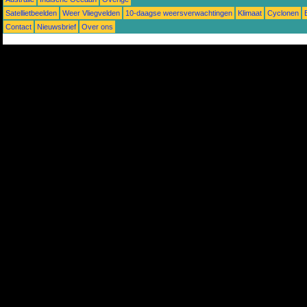
Satellietbeelden
Weer Vliegvelden
10-daagse weersverwachtingen
Klimaat
Cyclonen
Contact
Nieuwsbrief
Over ons