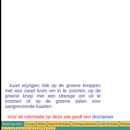
kaart wijzigen: klik op de groene knoppen
met een zwart kruis om in te zoomen, op de
groene knop met een streepje om uit te
zoomen of op de groene pijlen voor
aangrenzende kaarten.
Voor de informatie op deze site geldt een
disclaimer
Weer op zee :
Europa
Afrika
Noord-Amerika
Centraal-Amerika
Zuid-Amerika
Noordw
Australië
Indische Oceaan
Overige