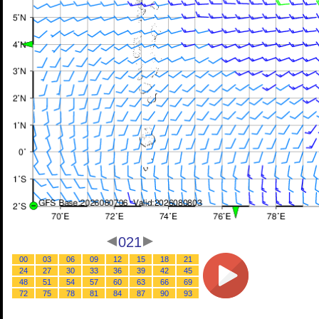
021
00
03
06
09
12
15
18
21
24
27
30
33
36
39
42
45
48
51
54
57
60
63
66
69
72
75
78
81
84
87
90
93