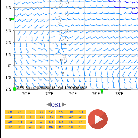
081
00
03
06
09
12
15
18
21
24
27
30
33
36
39
42
45
48
51
54
57
60
63
66
69
72
75
78
81
84
87
90
93