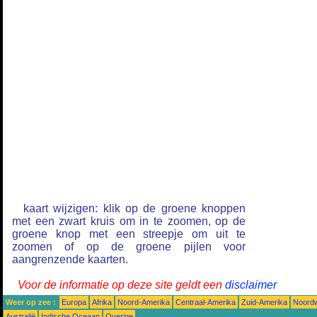
kaart wijzigen: klik op de groene knoppen
met een zwart kruis om in te zoomen, op de
groene knop met een streepje om uit te
zoomen of op de groene pijlen voor
aangrenzende kaarten.
Voor de informatie op deze site geldt een
disclaimer
Weer op zee :
Europa
Afrika
Noord-Amerika
Centraal-Amerika
Zuid-Amerika
Noordw
Australië
Indische Oceaan
Overige