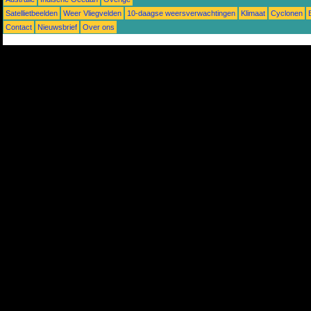
Satellietbeelden
Weer Vliegvelden
10-daagse weersverwachtingen
Klimaat
Cyclonen
Contact
Nieuwsbrief
Over ons