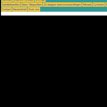
Satellietbeelden
Weer Vliegvelden
10-daagse weersverwachtingen
Klimaat
Cyclonen
Contact
Nieuwsbrief
Over ons