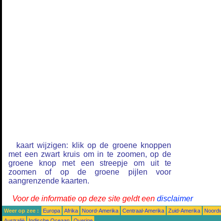
kaart wijzigen: klik op de groene knoppen
met een zwart kruis om in te zoomen, op de
groene knop met een streepje om uit te
zoomen of op de groene pijlen voor
aangrenzende kaarten.
Voor de informatie op deze site geldt een
disclaimer
Weer op zee :
Europa
Afrika
Noord-Amerika
Centraal-Amerika
Zuid-Amerika
Noordw
Australië
Indische Oceaan
Overige