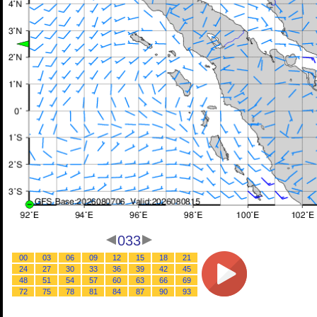
033
00
03
06
09
12
15
18
21
24
27
30
33
36
39
42
45
48
51
54
57
60
63
66
69
72
75
78
81
84
87
90
93