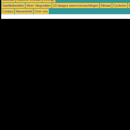
Satellietbeelden
Weer Vliegvelden
10-daagse weersverwachtingen
Klimaat
Cyclonen
Contact
Nieuwsbrief
Over ons