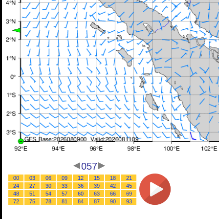
057
00
03
06
09
12
15
18
21
24
27
30
33
36
39
42
45
48
51
54
57
60
63
66
69
72
75
78
81
84
87
90
93