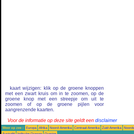
kaart wijzigen: klik op de groene knoppen
met een zwart kruis om in te zoomen, op de
groene knop met een streepje om uit te
zoomen of op de groene pijlen voor
aangrenzende kaarten.
Voor de informatie op deze site geldt een
disclaimer
Weer op zee :
Europa
Afrika
Noord-Amerika
Centraal-Amerika
Zuid-Amerika
Noordw
Australië
Indische Oceaan
Overige