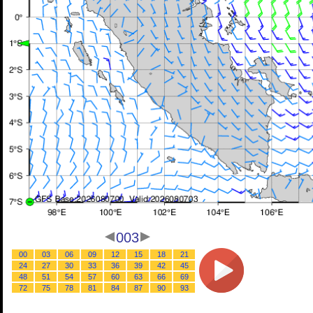
003
00
03
06
09
12
15
18
21
24
27
30
33
36
39
42
45
48
51
54
57
60
63
66
69
72
75
78
81
84
87
90
93