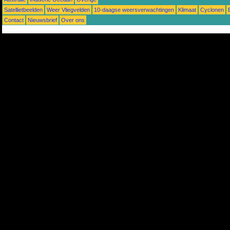
Satellietbeelden
Weer Vliegvelden
10-daagse weersverwachtingen
Klimaat
Cyclonen
Contact
Nieuwsbrief
Over ons