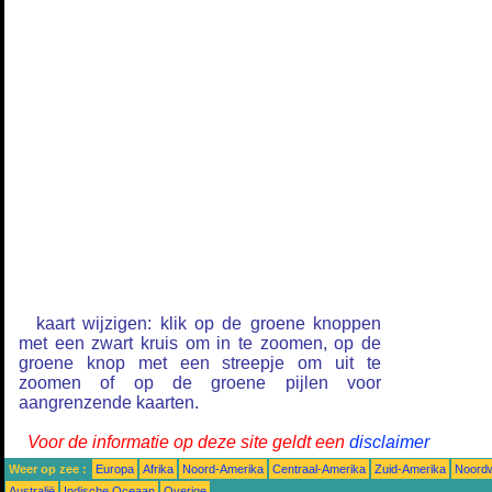
kaart wijzigen: klik op de groene knoppen
met een zwart kruis om in te zoomen, op de
groene knop met een streepje om uit te
zoomen of op de groene pijlen voor
aangrenzende kaarten.
Voor de informatie op deze site geldt een
disclaimer
Weer op zee :
Europa
Afrika
Noord-Amerika
Centraal-Amerika
Zuid-Amerika
Noordw
Australië
Indische Oceaan
Overige