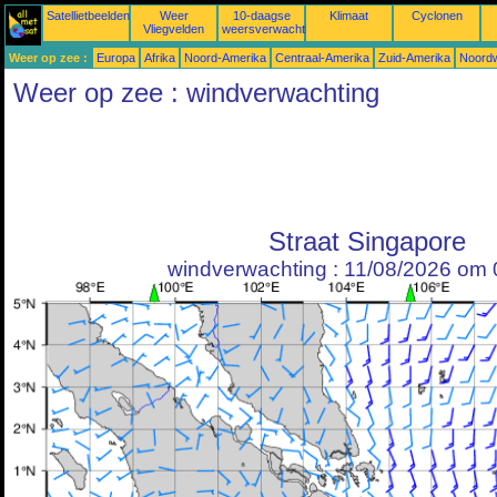
Satellietbeelden
Weer
10-daagse
Klimaat
Cyclonen
Vliegvelden
weersverwachtingen
Weer op zee :
Europa
Afrika
Noord-Amerika
Centraal-Amerika
Zuid-Amerika
Noordw
Weer op zee : windverwachting
Straat Singapore
windverwachting : 11/08/2026 om