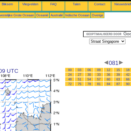
Bliksem
Vliegvelden
FAQ
Talen
Contact
Nieuwsbrief
estelijke Grote Oceaan
Oceanië
Australië
Indische Oceaan
Overige
081
 09 UTC
00
03
06
09
12
15
18
24
27
30
33
36
39
42
48
51
54
57
60
63
66
72
75
78
81
84
87
90