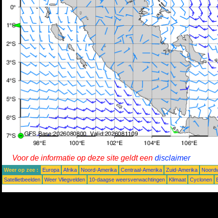
Voor de informatie op deze site geldt een
disclaimer
Weer op zee :
Europa
Afrika
Noord-Amerika
Centraal-Amerika
Zuid-Amerika
Noordw
Satellietbeelden
Weer Vliegvelden
10-daagse weersverwachtingen
Klimaat
Cyclonen