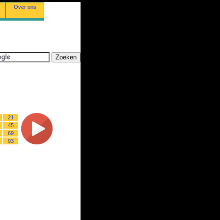
Over ons
21
45
69
93