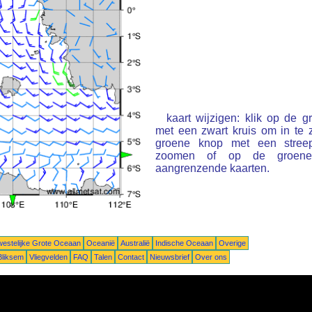
kaart wijzigen: klik op de 
met een zwart kruis om in te
groene knop met een stree
zoomen of op de groene 
aangrenzende kaarten.
estelijke Grote Oceaan
Oceanië
Australië
Indische Oceaan
Overige
Bliksem
Vliegvelden
FAQ
Talen
Contact
Nieuwsbrief
Over ons