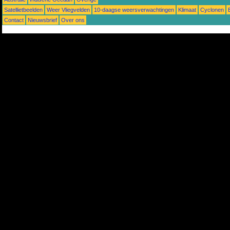
Satellietbeelden
Weer Vliegvelden
10-daagse weersverwachtingen
Klimaat
Cyclonen
Contact
Nieuwsbrief
Over ons