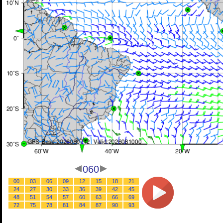
060
00
03
06
09
12
15
18
21
24
27
30
33
36
39
42
45
48
51
54
57
60
63
66
69
72
75
78
81
84
87
90
93