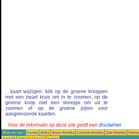
kaart wijzigen: klik op de groene knoppen
met een zwart kruis om in te zoomen, op de
groene knop met een streepje om uit te
zoomen of op de groene pijlen voor
aangrenzende kaarten.
Voor de informatie op deze site geldt een
disclaimer
Weer op zee :
Europa
Afrika
Noord-Amerika
Centraal-Amerika
Zuid-Amerika
Noordw
Australië
Indische Oceaan
Overige