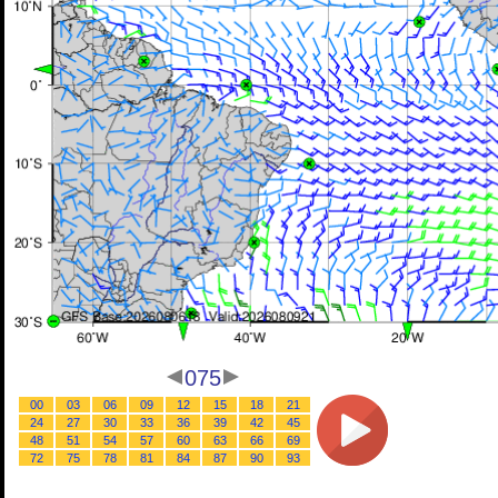
075
00
03
06
09
12
15
18
21
24
27
30
33
36
39
42
45
48
51
54
57
60
63
66
69
72
75
78
81
84
87
90
93