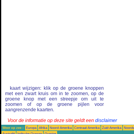
kaart wijzigen: klik op de groene knoppen
met een zwart kruis om in te zoomen, op de
groene knop met een streepje om uit te
zoomen of op de groene pijlen voor
aangrenzende kaarten.
Voor de informatie op deze site geldt een
disclaimer
Weer op zee :
Europa
Afrika
Noord-Amerika
Centraal-Amerika
Zuid-Amerika
Noordw
Australië
Indische Oceaan
Overige