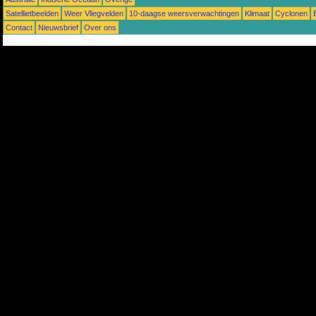
Satellietbeelden
Weer Vliegvelden
10-daagse weersverwachtingen
Klimaat
Cyclonen
Contact
Nieuwsbrief
Over ons