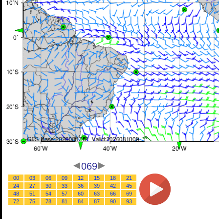
069
00
03
06
09
12
15
18
21
24
27
30
33
36
39
42
45
48
51
54
57
60
63
66
69
72
75
78
81
84
87
90
93