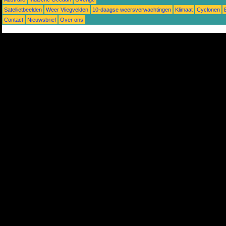
Satellietbeelden
Weer Vliegvelden
10-daagse weersverwachtingen
Klimaat
Cyclonen
Contact
Nieuwsbrief
Over ons