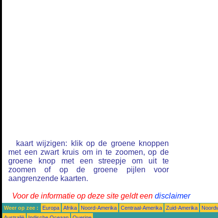
kaart wijzigen: klik op de groene knoppen
met een zwart kruis om in te zoomen, op de
groene knop met een streepje om uit te
zoomen of op de groene pijlen voor
aangrenzende kaarten.
Voor de informatie op deze site geldt een
disclaimer
Weer op zee :
Europa
Afrika
Noord-Amerika
Centraal-Amerika
Zuid-Amerika
Noordw
Australië
Indische Oceaan
Overige