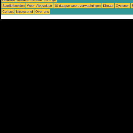
Satellietbeelden
Weer Vliegvelden
10-daagse weersverwachtingen
Klimaat
Cyclonen
Contact
Nieuwsbrief
Over ons