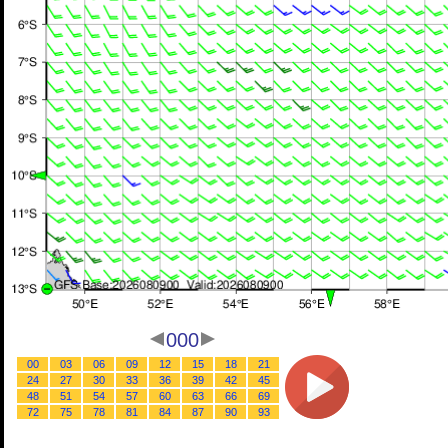
000
00
03
06
09
12
15
18
21
24
27
30
33
36
39
42
45
48
51
54
57
60
63
66
69
72
75
78
81
84
87
90
93