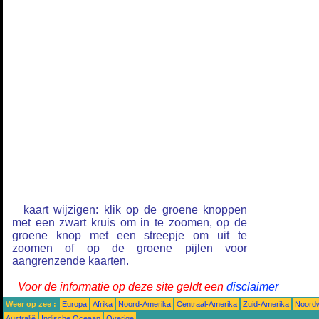
kaart wijzigen: klik op de groene knoppen
met een zwart kruis om in te zoomen, op de
groene knop met een streepje om uit te
zoomen of op de groene pijlen voor
aangrenzende kaarten.
Voor de informatie op deze site geldt een
disclaimer
Weer op zee :
Europa
Afrika
Noord-Amerika
Centraal-Amerika
Zuid-Amerika
Noordw
Australië
Indische Oceaan
Overige